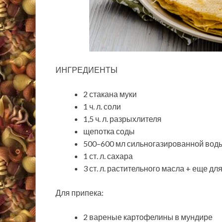
ИНГРЕДИЕНТЫ
2 стакана муки
1 ч. л. соли
1,5 ч. л. разрыхлителя
щепотка соды
500–600 мл сильногазированной вод
1 ст. л. сахара
3 ст. л. растительного масла + еще д
Для припека:
2 вареные картофелины в мундире