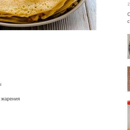
2
О
с
ы
ля жарения