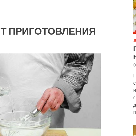
Т ПРИГОТОВЛЕНИЯ
Д
0
П
с
н
с
д
п