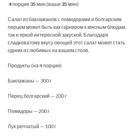
4
порции
35
мин (ваши
35
мин)
Салат из баклажанов с помидорами и болгарским
перцем может быть как гарниром к мясным блюдам,
так и яркой интересной закуской. Благодаря
сладковатому вкусу овощей этот салат может стать
одним из любимых на вашем столе.
Продукты (на 4
порции)
Баклажаны — 300 г
Перец болгарский — 200 г
Помидоры — 200 г
Лук репчатый — 100 г