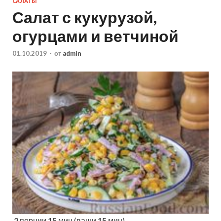
САЛАТЫ
Салат с кукурузой,
огурцами и ветчиной
01.10.2019
-
от
admin
2
порции
15
мин (ваши
15
мин)