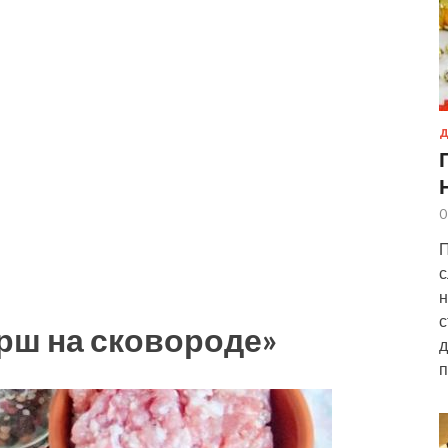
Д
0
П
с
н
с
рш на сковороде»
д
п