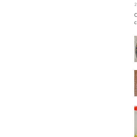
2
О
с