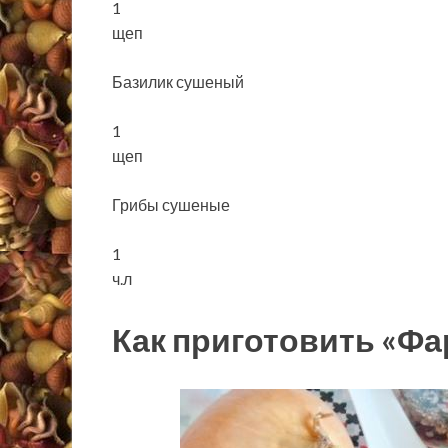
1
щеп
Базилик сушеный
1
щеп
Грибы сушеные
1
ч.л
Как приготовить «Фа