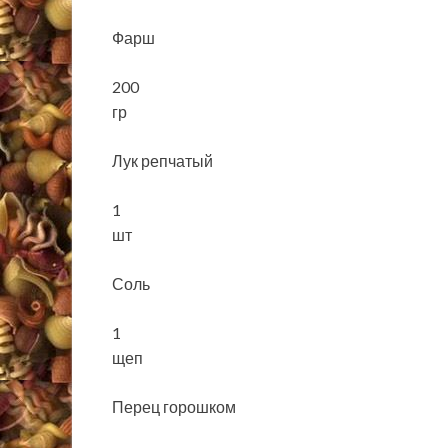
Фарш
200
гр
Лук репчатый
1
шт
Соль
1
щеп
Перец горошком