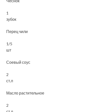
Чеснок
1
зубок
Перец чили
1/5
шт
Соевый соус
2
ст.л
Масло растительное
2
ст.л