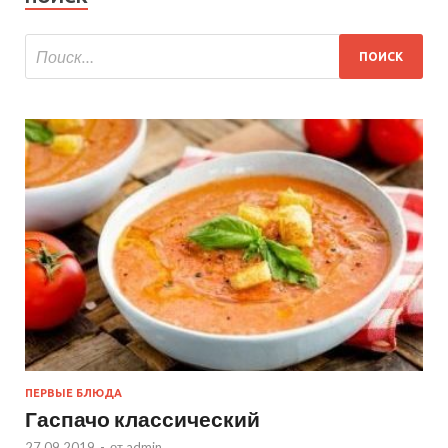
ПЕРВЫЕ БЛЮДА
Гаспачо классический
27.09.2019
-
от
admin