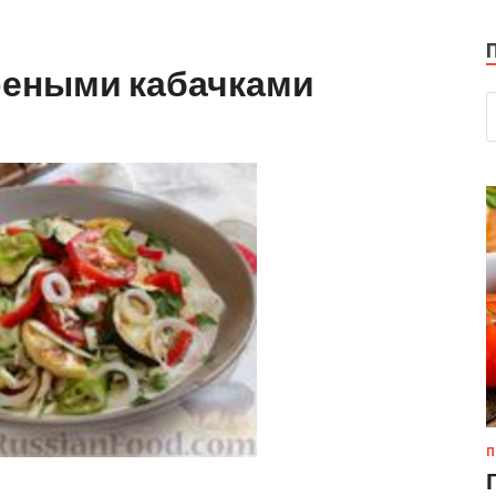
реными кабачками
П