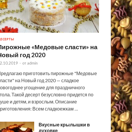
ЕСЕРТЫ
Пирожные «Медовые сласти» на
Новый год 2020
2.10.2019
-
от
admin
редлагаю приготовить пирожные "Медовые
ласти" на Новый год 2020 — сладкое
овогоднее угощение для праздничного
тола. Такой десерт безусловно придется по
уше и детям, и взрослым. Описание
риготовления: Всем сладкоежкам …
Вкусные крылышки в
духовке