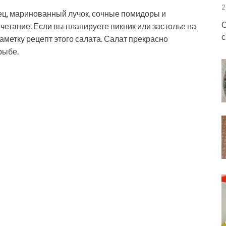
2
рец, маринованный лучок, сочные помидоры и
О
етание. Если вы планируете пикник или застолье на
с
заметку рецепт
этого салата. Салат прекрасно
рыбе.