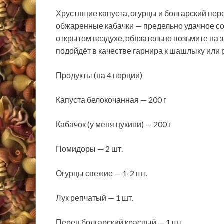
Хрустящие капуста, огурцы и болгарский пе
обжаренные кабачки — предельно удачное соч
открытом воздухе, обязательно возьмите на 
подойдёт в качестве гарнира к шашлыку или 
Продукты (на 4 порции)
Капуста белокочанная — 200 г
Кабачок (у меня цукини) — 200 г
Помидоры — 2 шт.
Огурцы свежие — 1-2 шт.
Лук репчатый — 1 шт.
Перец болгарский красный — 1 шт.