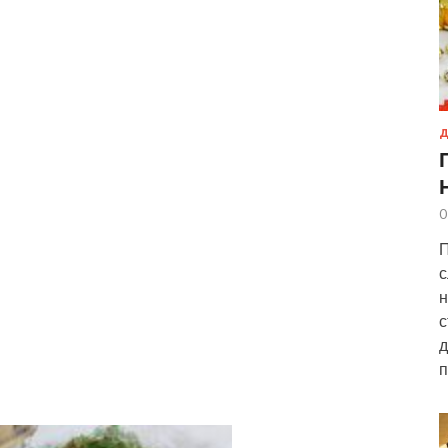
Д
0
П
с
н
с
д
п