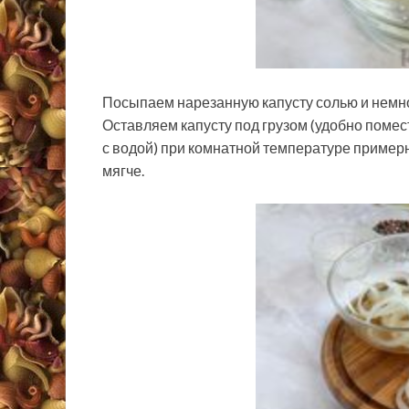
Посыпаем нарезанную капусту солью и немног
Оставляем капусту под грузом (удобно помест
с водой) при комнатной температуре примерн
мягче.