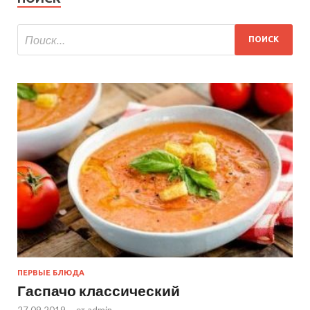
ПЕРВЫЕ БЛЮДА
Гаспачо классический
27.09.2019
-
от
admin