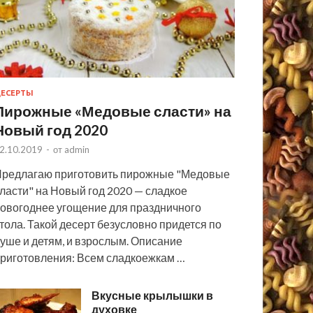
ЕСЕРТЫ
Пирожные «Медовые сласти» на
Новый год 2020
2.10.2019
-
от
admin
редлагаю приготовить пирожные "Медовые
ласти" на Новый год 2020 — сладкое
овогоднее угощение для праздничного
тола. Такой десерт безусловно придется по
уше и детям, и взрослым. Описание
риготовления: Всем сладкоежкам …
Вкусные крылышки в
духовке