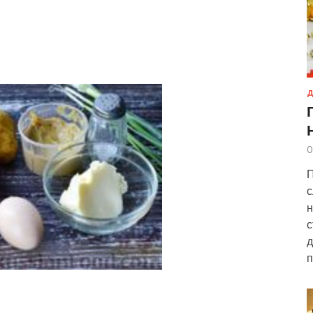
Д
0
П
с
н
с
д
п