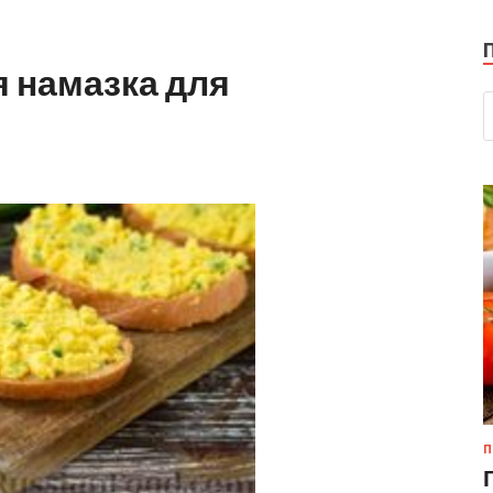
 намазка для
П