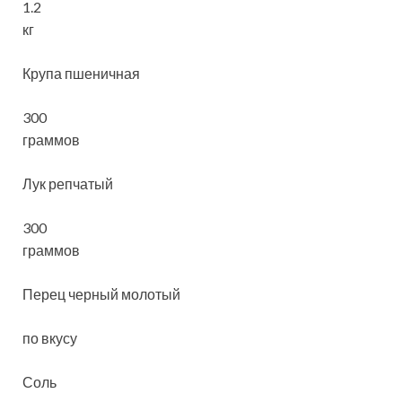
1.2
кг
Крупа пшеничная
300
граммов
Лук репчатый
300
граммов
Перец черный молотый
по вкусу
Соль