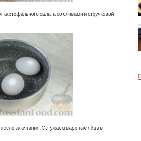
 картофельного салата со сливами и стручковой
 после закипания. Остужаем вареные яйца в