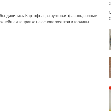
2
О
бъединились. Картофель, стручковая фасоль, сочные
с
ежнейшая заправка на основе желтков и горчицы