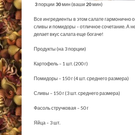
3
порции
30
мин (ваши
20
мин)
Все ингредиенты в этом салате гармонично о
сливы и помидоры – отличное сочетание. А н
делает вкус салата еще богаче!
Продукты (на 3
порции)
Картофель – 1 шт. (200 г)
Помидоры – 150 г (4 шт. среднего размера)
Сливы – 150 г (3 шт. среднего размера)
Фасоль стручковая – 50 г
Яйца – 3 шт.