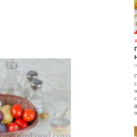
Д
0
П
с
н
с
д
п