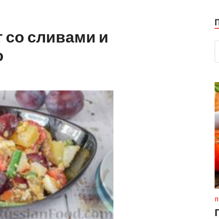
 со сливами и
ю
П