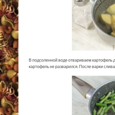
В подсоленной воде отвариваем картофель до
картофель не разварился. После варки слив