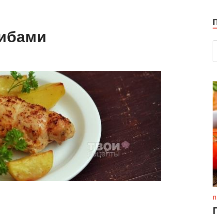
рибами
П