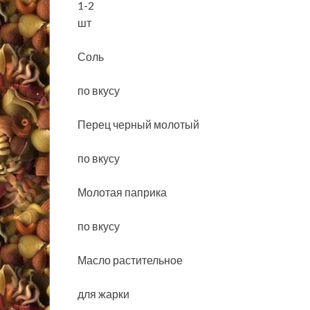
1-2
шт
Соль
по вкусу
Перец черный молотый
по вкусу
Молотая паприка
по вкусу
Масло растительное
для жарки