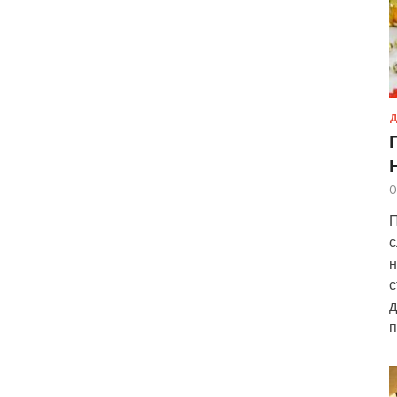
Д
0
П
с
н
с
д
п