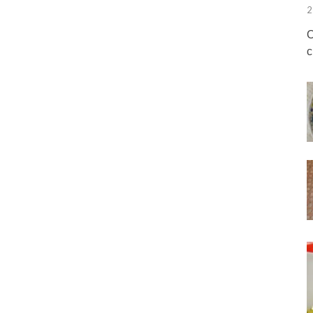
2
О
с