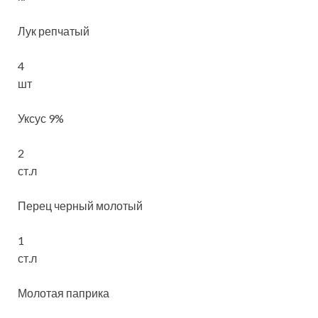
Лук репчатый
4
шт
Уксус 9%
2
ст.л
Перец черный молотый
1
ст.л
Молотая паприка