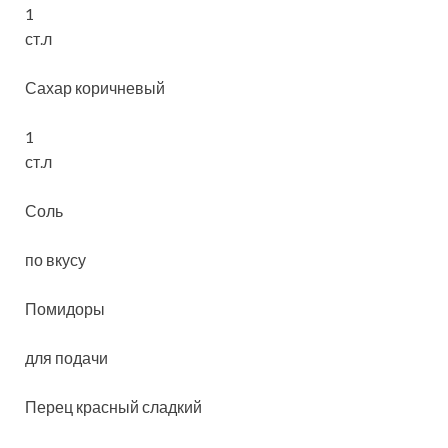
1
ст.л
Сахар коричневый
1
ст.л
Соль
по вкусу
Помидоры
для подачи
Перец красный сладкий