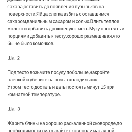
сахара,оставить до появления пузырьков на
поверхности.Яйца слегка взбить с оставшимся
сахаром,ванильным сахаром и солью.Влить теплое
молоко и добавить дрожжевую смесь.Муку просеять и
порциями добавить к тесту,хорошо размешивая,что
бы не было комочков.
Шаг 2
Под тесто возьмите посуду побольше,накройте
пленкой и уберите на ночь в холодильник.
Утром тесто достать и дать постоять минут 15 при
комнатной температуре.
Шаг 3
Жарить блины на хорошо раскаленной сковороде,по
необходимости смазывайте сковороду масляной