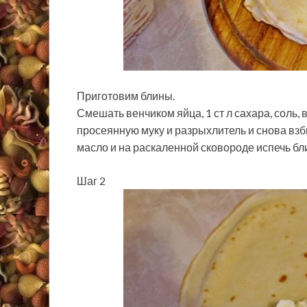
Приготовим блины.
Смешать венчиком яйца, 1 ст л сахара, соль,
просеянную муку и разрыхлитель и снова взб
масло и на раскаленной сковороде испечь бл
Шаг 2