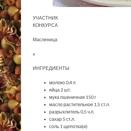
УЧАСТНИК
КОНКУРСА
Масленица
x
ИНГРЕДИЕНТЫ
молоко 0,4 л
яйца 2 шт.
мука пшеничная 150 г
масло растительное 1,5 ст.л.
разрыхлитель 0,5 ч.л.
сахар 5 ст.л.
соль 1 щепотка(и)