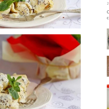
2
О
с