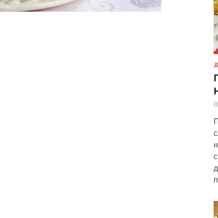
Д
0
П
с
н
с
д
п