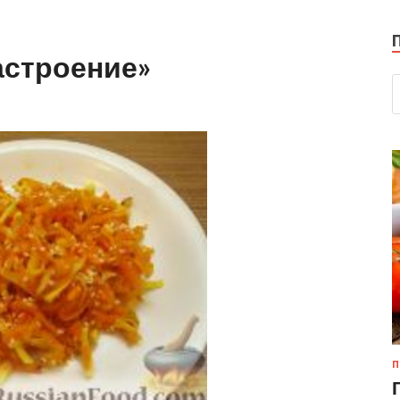
астроение»
П