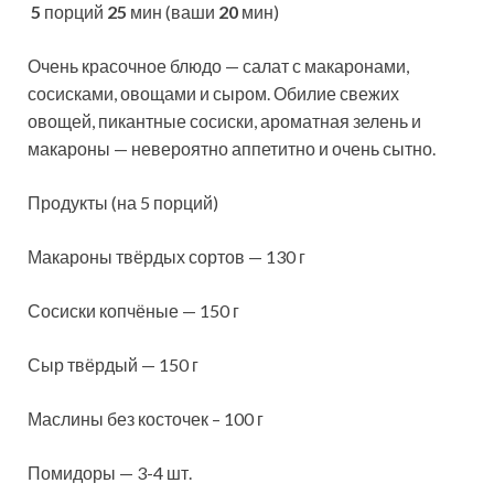
5
порций
25
мин (ваши
20
мин)
Очень красочное блюдо — салат с макаронами,
сосисками, овощами и сыром. Обилие свежих
овощей, пикантные сосиски, ароматная зелень и
макароны — невероятно аппетитно и очень сытно.
Продукты (на 5 порций)
Макароны твёрдых сортов — 130
г
Сосиски копчёные — 150 г
Сыр твёрдый — 150 г
Маслины без косточек – 100 г
Помидоры — 3-4 шт.