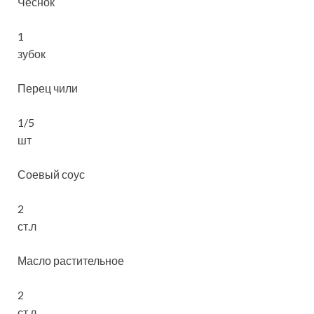
Чеснок
1
зубок
Перец чили
1/5
шт
Соевый соус
2
ст.л
Масло растительное
2
ст.л